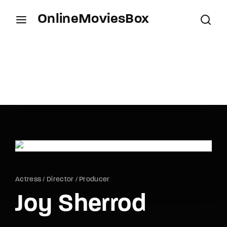
OnlineMoviesBox
Login
Register
Username or Email Address
Press Enter / Return to begin your search or hit
ESC to close.
Password
Actress
Director
Producer
SIGN IN
Joy Sherrod
Remember Me