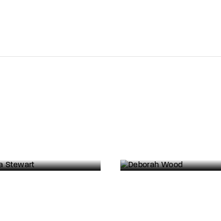
Deborah Wood
uana Stewart
Actress
rt Director
Set Director
Costume Designer