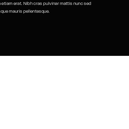
 etiam erat. Nibh cras pulvinar mattis nunc sed
isque mauris pellentesque.
assword?