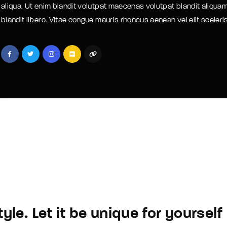
aliqua. Ut enim blandit volutpat maecenas volutpat blandit aliquam
blandit libero. Vitae congue mauris rhoncus aenean vel elit sceler
member Me
Lost Your P
le. Let it be unique for yourself