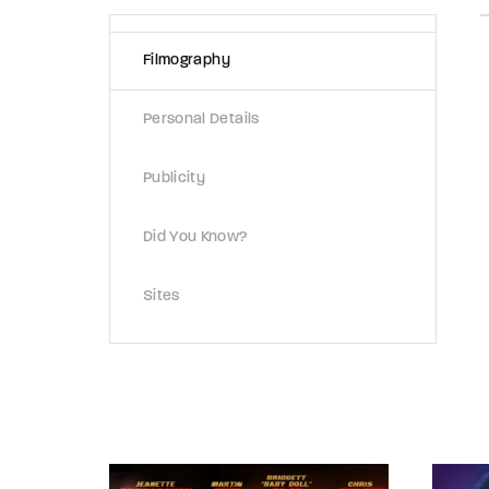
Filmography
Personal Details
Publicity
Did You Know?
Sites