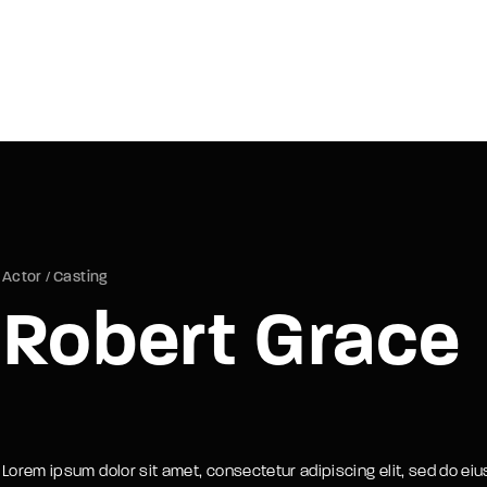
Login
Register
e or Email Address
Actor
Casting
Press Enter / Return to begin your search or hit ESC to close.
Robert Grace
rd
Lorem ipsum dolor sit amet, consectetur adipiscing elit, sed do ei
SIGN IN