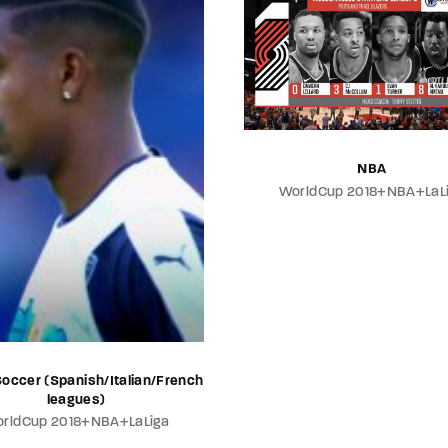
NBA
WorldCup 2018+NBA+LaL
Soccer (Spanish/Italian/French
leagues)
rldCup 2018+NBA+LaLiga