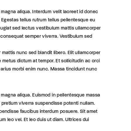
 magna aliqua. Interdum velit laoreet id donec
 Egestas tellus rutrum tellus pellentesque eu
 feugiat sed lectus vestibulum mattis ullamcorper
t consequat semper viverra. Vestibulum sed
 mattis nunc sed blandit libero. Elit ullamcorper
e metus dictum at tempor. Et sollicitudin ac orci
e varius morbi enim nunc. Massa tincidunt nunc
ore magna aliqua. Euismod in pellentesque massa
tor pretium viverra suspendisse potenti nullam.
spendisse faucibus interdum posuere. Sit amet
m leo vel. Et leo duis ut diam. Ultrices dui