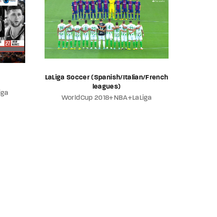
LaLiga Soccer (Spanish/Italian/French
leagues)
iga
WorldCup 2018+NBA+LaLiga
Wor