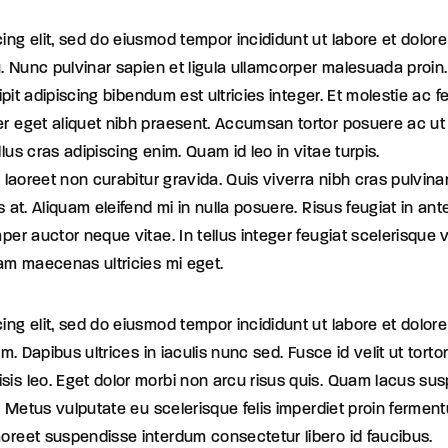
ing elit, sed do eiusmod tempor incididunt ut labore et dolore
u. Nunc pulvinar sapien et ligula ullamcorper malesuada proin.
cipit adipiscing bibendum est ultricies integer. Et molestie ac
er eget aliquet nibh praesent. Accumsan tortor posuere ac u
lus cras adipiscing enim. Quam id leo in vitae turpis.
 laoreet non curabitur gravida. Quis viverra nibh cras pulvinar
 at. Aliquam eleifend mi in nulla posuere. Risus feugiat in ant
mper auctor neque vitae. In tellus integer feugiat scelerisqu
iam maecenas ultricies mi eget.
cing elit, sed do eiusmod tempor incididunt ut labore et dol
am. Dapibus ultrices in iaculis nunc sed. Fusce id velit ut tor
sis leo. Eget dolor morbi non arcu risus quis. Quam lacus su
. Metus vulputate eu scelerisque felis imperdiet proin fermentu
aoreet suspendisse interdum consectetur libero id faucibus.